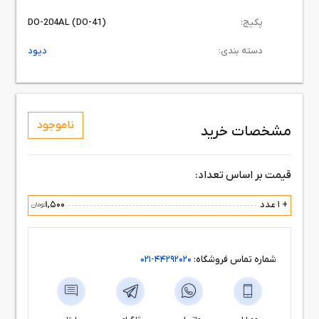
پکیج:
DO-204AL (DO-41)
دسته بندی:
دیود
ناموجود
مشخصات خرید
قیمت بر اساس تعداد:
+ 1 عدد
1,500
تومان
شماره تماس فروشگاه:
44292020-021