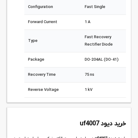
Configuration
Fast Single
Forward Current
1 A
Fast Recovery
Type
Rectifier Diode
Package
DO-204AL (DO-41)
Recovery Time
75 ns
Reverse Voltage
1 kV
خرید دیود uf4007