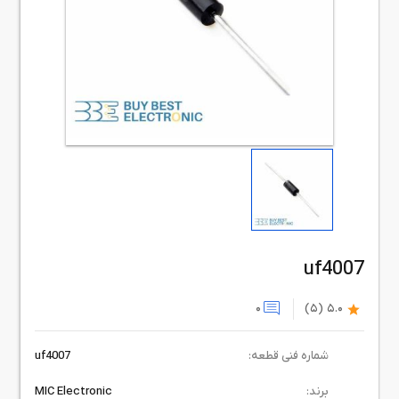
uf4007
0
(5)
5.0
شماره فنی قطعه:
uf4007
برند:
MIC Electronic