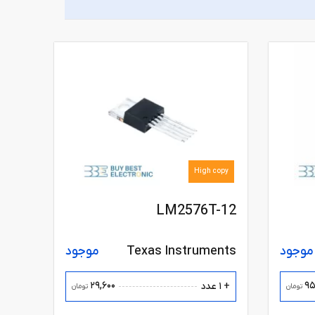
High copy
LM2576T-12
موجود
Texas Instruments
موجود
29,600
95
+ 1 عدد
تومان
تومان