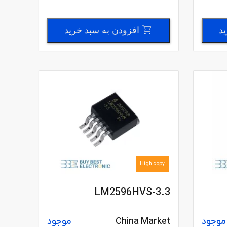
ید
افزودن به سبد خرید
High copy
LM2596HVS-3.3
موجود
China Market
موجود