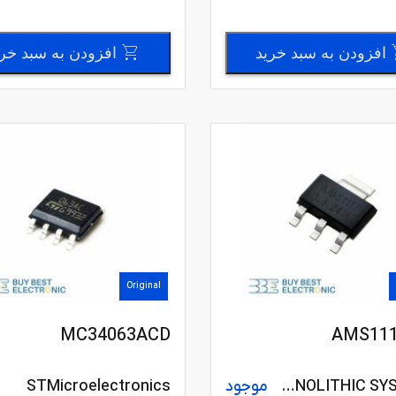
افزودن به سبد خرید
افزودن به سبد خر
Original
MC34063ACD
AMS111
ADVANCED MONOLITHIC SYSTEMS
موجود
STMicroelectronics