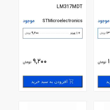
LM317MDT
موجود
STMicroelectronics
موجود
9,200
13
+ 1 عدد
تومان
تومان
9,200
تومان
تومان
ید
افزودن به سبد خرید