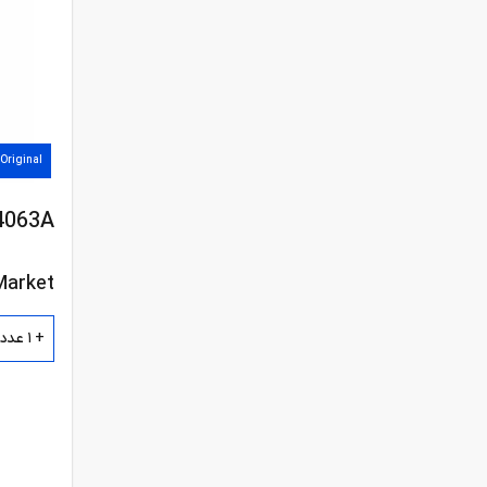
Monolithic Power
Systems
Linear Technology
Torex Semiconductor
Original
TESLA
4063A
UDF Semiconductor
Maxim Integrated
Market
Richtek Technology
+ 1 عدد
Wing Shing International
Sipex Corporation
Linfinity Microelectronics