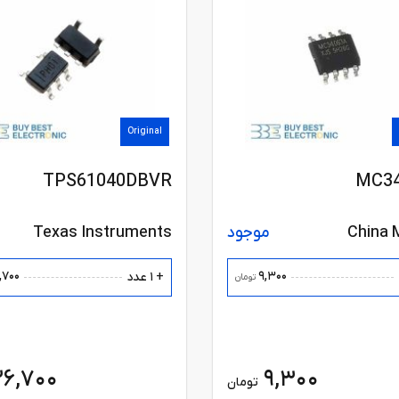
Original
TPS61040DBVR
MC3
China 
موجود
Texas Instruments
,700
9,300
+ 1 عدد
تومان
26,700
9,300
تومان