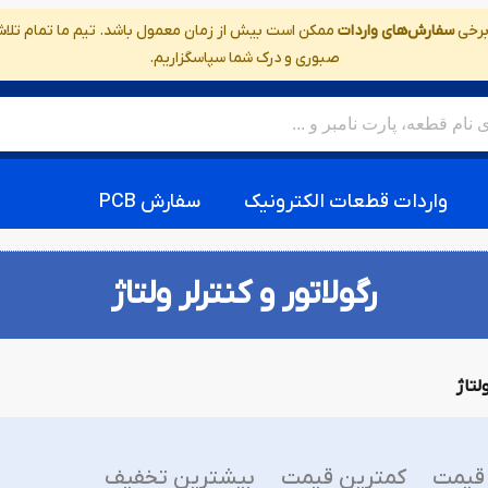
 برخی
سفارش‌های واردات
ممکن است بیش از زمان معمول باشد. تیم ما تمام تلاش خ
صبوری و درک شما سپاسگزاریم.
واردات قطعات الکترونیک
سفارش PCB
رگولاتور و کنترلر ولتاژ
لتاژ
قیمت
کمترین قیمت
بیشترین تخفیف