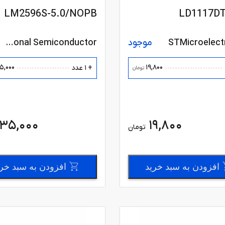
LM2596S-5.0/NOPB
LD1117D
STMicroelect
موجود
National Semiconductor
5,000
19,800
+ 1 عدد
تومان
135,000
19,800
تومان
افزودن به سبد خرید
افزودن به سبد خر