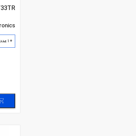
FUJI Electric
T33TR
ADVANCED MONOLITHIC
SYSTEMS
ronics
Fairchild Semiconductor
+ 1 عدد
KEC Semiconductor
MITSUBISHI ELECTRIC
Holtek Semiconductor
Hitachi Semiconductor
ROHM Semiconductor
National Semiconductor
Unisonic Technologies
Taiwan Semiconductor