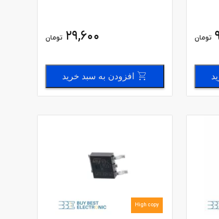
29,600
تومان
تومان
ید
افزودن به سبد خرید
High copy