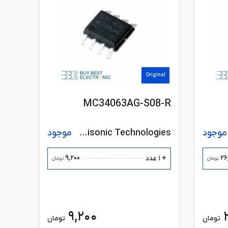
Original
MC34063AG-S08-R
موجود
Unisonic Technologies
موجود
9,200
26
+ 1 عدد
تومان
تومان
9,200
تومان
تومان