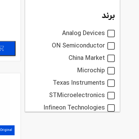
برند
Analog Devices
ON Semiconductor
China Market
Microchip
Texas Instruments
STMicroelectronics
Infineon Technologies
onsemi
Original
HTC