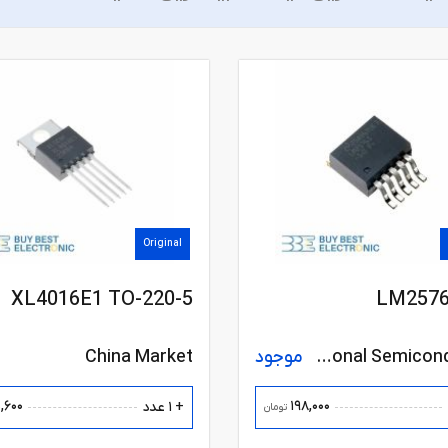
Original
XL4016E1 TO-220-5
LM2576
National Semiconductor
موجود
China Market
,600
198,000
+ 1 عدد
تومان