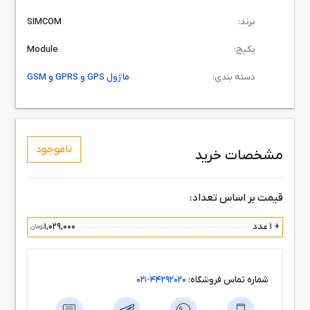
برند:
SIMCOM
پکیج:
Module
دسته بندی:
ماژول GPS و GPRS و GSM
ناموجود
مشخصات خرید
قیمت بر اساس تعداد:
+ 1 عدد
1,029,000
تومان
شماره تماس فروشگاه:
44292020-021