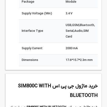
Package
Module
Supply Voltage (Min)
3.4 V
USB,GSM,Bluetooth,
Interface Type
Serial,Audio,SIM
Card
Supply Current
2000 mA
Dimensions
17.6*15.7*2.3m mm
خرید ماژول جی پی اس SIM800C WITH
BLUETOOTH