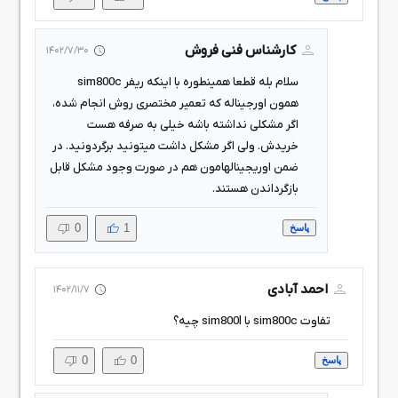
کارشناس فنی فروش
1402/7/30
سلام بله قطعا همینطوره با اینکه ریفر sim800c
همون اورجیناله که تعمیر مختصری روش انجام شده،
اگر مشکلی نداشته باشه خیلی به صرفه هست
خریدش. ولی اگر مشکل داشت میتونید برگردونید. در
ضمن اوریجینالهامون هم در صورت وجود مشکل قابل
بازگرداندن هستند.
0
1
پاسخ
احمد آبادی
1402/11/7
تفاوت sim800c با sim800l چیه؟
0
0
پاسخ