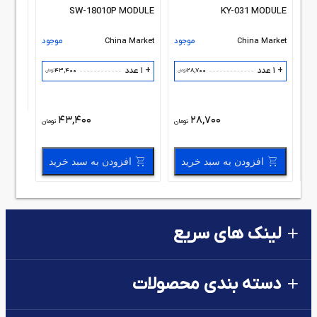
+ 1 عدد
SW-18010P MODULE
KY-031 MODULE
ود
China Market
موجود
China Market
موجود
+ 1 عدد
+ 1 عدد
43,400
28,700
مان
تومان
تومان
43,400
28,700
مان
تومان
تومان
افزودن به سبد خرید
افزودن به سبد خرید
لینک های سریع
دسته بندی محصولات