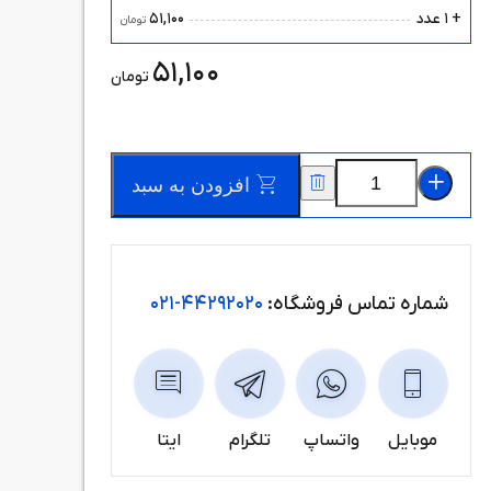
51,100
+ 1 عدد
تومان
51,100
تومان
افزودن به سبد
شماره تماس فروشگاه:
44292020-021
موبایل
واتساپ
تلگرام
ایتا