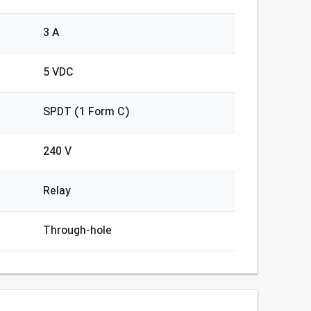
3 A
5 VDC
SPDT (1 Form C)
240 V
Relay
Through-hole