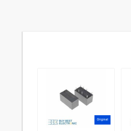
Original
A 2C 8PIN
+ 1 عدد
Original