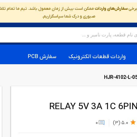
 برخی
سفارش‌های واردات
ممکن است بیش از زمان معمول باشد. تیم ما تمام تلاش خ
صبوری و درک شما سپاسگزاریم.
واردات قطعات الکترونیک
سفارش PCB
HJR-4102-L-0
RELAY 5V 3A 1C 6PI
0
(3)
5.0