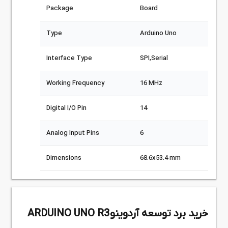
Package
Board
Type
Arduino Uno
Interface Type
SPI,Serial
Working Frequency
16 MHz
Digital I/O Pin
14
Analog Input Pins
6
Dimensions
68.6x53.4 mm
خرید برد توسعه آردوینو ARDUINO UNO R3