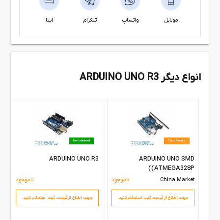
موبایل
واتساپ
تلگرام
ایتا
انواع دیگر ARDUINO UNO R3
Refurbished
China Module
O
ARDUINO UNO R3
ARDUINO UNO SMD
D
(ATMEGA328P)
China Market
ناموجود
ناموجود
et
جهت اطلاع از قیمت،‌ ثبت استعلام کنید.
جهت اطلاع از قیمت،‌ ثبت استعلام کنید.
+