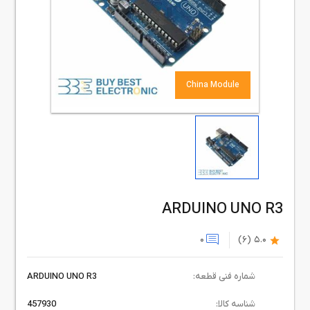
China Module
ARDUINO UNO R3
0
(6)
5.0
شماره فنی قطعه:
ARDUINO UNO R3
شناسه کالا:
457930