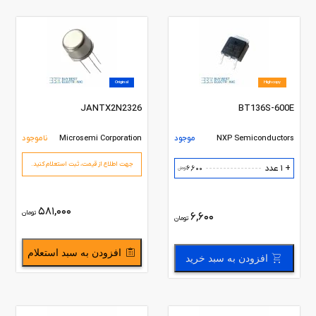
Original
High copy
JANTX2N2326
BT136S-600E
NXP Semiconductors
موجود
Microsemi Corporation
ناموجود
جهت اطلاع از قیمت،‌ ثبت استعلام کنید.
+ 1 عدد
6,600
تومان
581,000
تومان
6,600
تومان
افزودن به سبد استعلام
افزودن به سبد خرید