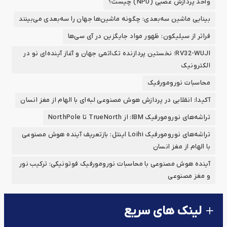
واحد پردازش عصبی (NPU) چیست؟
بینایی ماشین سه‌بعدی: چگونه ماشین‌ها جهان را سه‌بعدی می‌بینند
فراتر از سیلیکون: ظهور مواد جایگزین در آی سی‌ها
RV32-WUJI؛ نخستین پردازنده تک‌اتمی جهان و آغاز آینده‌ای نو در
الکترونیک
محاسبات نورومورفیک
آکیدا: انقلابی در پردازش هوش مصنوعی لبه‌ای با الهام از مغز انسان
تراشه‌های نورومورفیک IBM: از TrueNorth تا NorthPole
تراشه‌های نورومورفیک Loihi اینتل: بازتعریف آینده هوش مصنوعی
با الهام از مغز انسان
آینده‌ هوش مصنوعی با محاسبات نورومورفیک فوتونیکی: ترکیب نور
و مغز مصنوعی
لینک های سریع