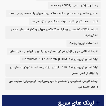
واحد پردازش عصبی (NPU) چیست؟
بینایی ماشین سه‌بعدی: چگونه ماشین‌ها جهان را سه‌بعدی می‌بینند
فراتر از سیلیکون: ظهور مواد جایگزین در آی سی‌ها
RV32-WUJI؛ نخستین پردازنده تک‌اتمی جهان و آغاز آینده‌ای نو در
الکترونیک
محاسبات نورومورفیک
آکیدا: انقلابی در پردازش هوش مصنوعی لبه‌ای با الهام از مغز انسان
تراشه‌های نورومورفیک IBM: از TrueNorth تا NorthPole
تراشه‌های نورومورفیک Loihi اینتل: بازتعریف آینده هوش مصنوعی
با الهام از مغز انسان
آینده‌ هوش مصنوعی با محاسبات نورومورفیک فوتونیکی: ترکیب نور
و مغز مصنوعی
لینک های سریع