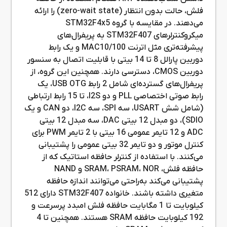
فلش، حالت بدون انتظار (zero-wait state) را ارائه
می‌دهند. در مقایسه با گروه STM32F4x5
میکروکنترلرهای STM32F407 به پریفرال‌های
پیشرفته‌تری مثل اترنت MAC10/100 و یک رابط
دوربین پارالل 8 تا 14 بیتی با قابلیت اتصال به سنسور
دوربین CMOS، دسترسی دارند. همچنین این گروه، از
پریفرال‌های گسترده‌ای شامل 2 رابط USB OTG، یک
رابط صوتی اختصاصی PLL و دو I2S، تا 15 رابط ارتباطی
(شامل شش USART، سه SPI، سه I2C، دو CAN و یک
SDIO)، دو مبدل 12 بیتی DAC، سه مبدل 12 بیتی
ADC و 12 تایمر عمومی 16 بیتی با 2 تایمر PWM برای
کنترل موتور و دو تایمر 32 بیتی عمومی را پشتیبانی
می‌کنند. با استفاده از کنترلر حافظه استاتیک که از
حافظه فلش، SRAM، PSRAM، NOR و NAND
پشتیبانی می‌کند به‌راحتی می‌توانند اندازه حافظه
متغیری داشته باشند. خانواده STM32F407 دارای 512
کیلوبایت تا 1 مگابایت حافظه فلش امبدد پرسرعت و
192 کیلوبایت حافظه SRAM هستند. همچنین تا 4