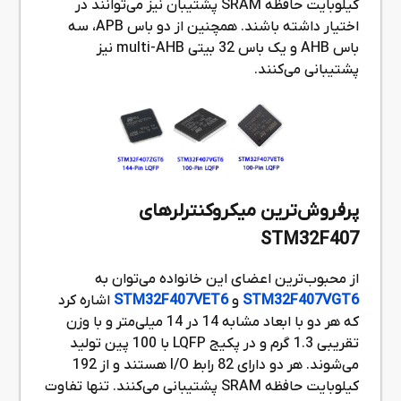
کیلوبایت حافظه SRAM پشتیبان نیز می‌توانند در
اختیار داشته باشند. همچنین از دو باس APB، سه
باس AHB و یک باس 32 بیتی multi-AHB نیز
پشتیبانی می‌کنند.
پرفروش‌ترین میکروکنترلرهای
STM32F407
از محبوب‌ترین اعضای این خانواده می‌توان به
STM32F407VGT6
و
STM32F407VET6
اشاره کرد
که هر دو با ابعاد مشابه 14 در 14 میلی‌متر و با وزن
تقریبی 1.3 گرم و در پکیج LQFP با 100 پین تولید
می‌شوند. هر دو دارای 82 رابط I/O هستند و از 192
کیلوبایت حافظه SRAM پشتیبانی می‌کنند. تنها تفاوت