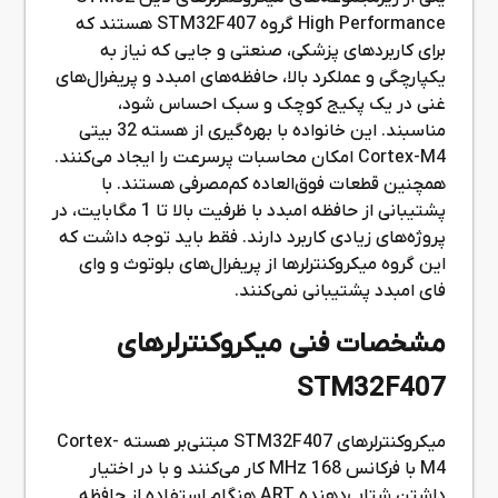
High Performance گروه STM32F407 هستند که
برای کاربردهای پزشکی، صنعتی و جایی که نیاز به
یکپارچگی و عملکرد بالا، حافظه‌های امبدد و پریفرال‌های
غنی در یک پکیج کوچک و سبک احساس شود،
مناسبند. این خانواده با بهره‌گیری از هسته 32 بیتی
Cortex-M4 امکان محاسبات پرسرعت را ایجاد می‌کنند.
همچنین قطعات فوق‌العاده کم‌مصرفی هستند. با
پشتیبانی از حافظه امبدد با ظرفیت بالا تا 1 مگابایت، در
پروژه‌های زیادی کاربرد دارند. فقط باید توجه داشت که
این گروه میکروکنترلرها از پریفرال‌های بلوتوث و وای
فای امبدد پشتیبانی نمی‌کنند.
مشخصات فنی میکروکنترلرهای
STM32F407
میکروکنترلرهای STM32F407 مبتنی‌بر هسته Cortex-
M4 با فرکانس 168 MHz کار می‌کنند و با در اختیار
داشتن شتاب‌دهنده ART هنگام استفاده از حافظه