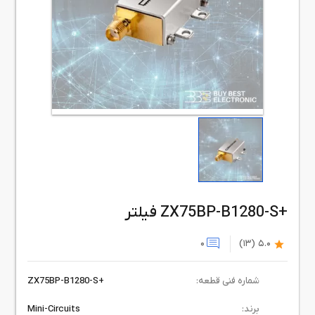
فیلتر ZX75BP-B1280-S+
0
(13)
5.0
شماره فنی قطعه:
ZX75BP-B1280-S+
برند:
Mini-Circuits