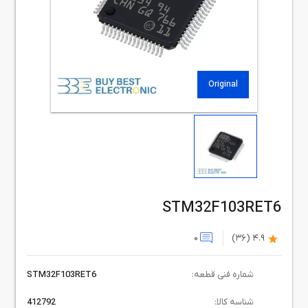
Original
STM32F103RET6
0
(36)
4.9
شماره فنی قطعه:
STM32F103RET6
شناسه کالا:
412792