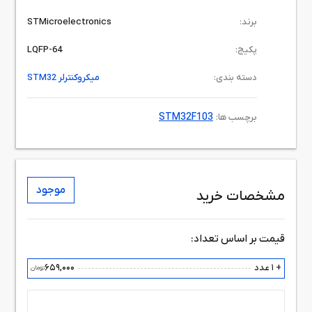
برند:
STMicroelectronics
پکیج:
LQFP-64
دسته بندی:
میکروکنترلر STM32
STM32F103
برچسب ها:
موجود
مشخصات خرید
قیمت بر اساس تعداد:
+ 1 عدد
659,000
تومان