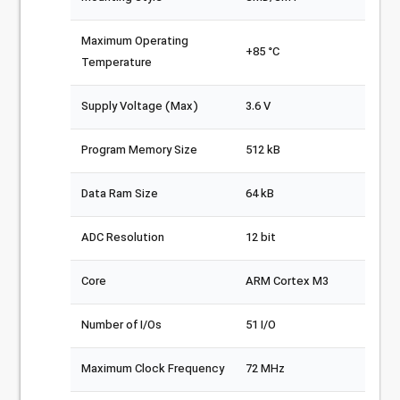
Maximum Operating
+85 °C
Temperature
Supply Voltage (Max)
3.6 V
Program Memory Size
512 kB
Data Ram Size
64 kB
ADC Resolution
12 bit
Core
ARM Cortex M3
Number of I/Os
51 I/O
Maximum Clock Frequency
72 MHz