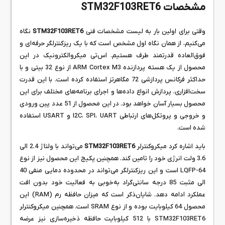
مشخصات STM32F103RET6
وقتی برای اولین بار به لیست مشخصات فنی
STM32F103RET6
نگاه
می‌کنیم، از همان نگاه اول مشخص است که با یک ریزکنترلگر حرفه‌ای و
فوق‌العاده قدرتمند طرف هستیم. اس‌تی‌ میکروالکترونیک در این
محصول از یک هسته پردازنده ARM Cortex M3 از نوع 32 بیتی و با
حداکثر فرکانس پردازشی 72 مگاهرتز استفاده کرده است. با این قدرت
سخت‌افزاری، پردازش انواع داده‌ها و اجرای برنامه‌های مختلف برای این
محصول بسیار آسان خواهد بود. در این محصول از 51 عدد پین ورودی
و خروجی و پروتکل‌های ارتباطی I2C، SPI، UART و USART استفاده
شده است.
باید اشاره کرد میکروکنترلر
STM32F103RET6
می‌تواند با ولتاژ 2.4 الی
3.6 ولت انرژی خود را تامین کند. همچنین پکیج این محصول نیز از نوع
LQFP-64 است و این ریزکنترلگر می‌تواند در محدوده دمایی منفی 40
الی مثبت 85 درجه سانتی‌گراد به‌خوبی به فعالیت خود بدون افت
عملکرد ادامه دهد. شایان‌ذکر است که میزان حافظه رم (RAM) این
محصول 64 کیلوبایت بوده و از نوع SRAM است. همچنین میکروکنترلر
STM32F103RET6 با 512 کیلوبایت حافظه ذخیره‌سازی نیز عرضه