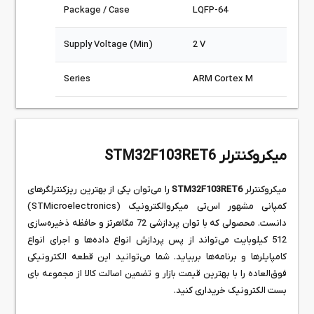
Package / Case
LQFP-64
Supply Voltage (Min)
2 V
Series
ARM Cortex M
میکروکنترلر STM32F103RET6
میکروکنترلر
STM32F103RET6
را می‌توان یکی از بهترین ریزکنترلگرهای
کمپانی مشهور اس‌تی‌ میکروالکترونیک (STMicroelectronics)
دانست. محصولی که با توان پردازشی 72 مگاهرتز و حافظه ذخیره‌سازی
512 کیلوبایت می‌تواند از پس پردازش انواع داده‌ها و اجرای انواع
کامپایلرها و برنامه‌ها بربیاید. شما می‌توانید این قطعه الکترونیکی
فوق‌العاده را با بهترین قیمت بازار و تضمین اصالت کالا از مجموعه بای
بست الکترونیک خریداری کنید.