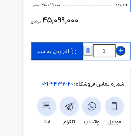
45,099,000
+ 1 عدد
تومان
45,099,000
تومان
افزودن به سبد
شماره تماس فروشگاه:
44292020-021
موبایل
واتساپ
تلگرام
ایتا