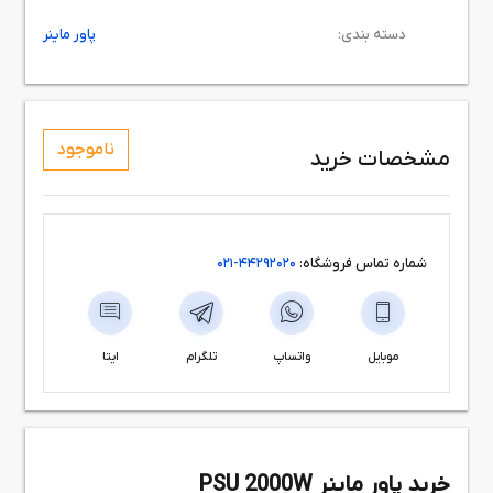
دسته بندی:
پاور ماینر
ناموجود
مشخصات خرید
شماره تماس فروشگاه:
44292020-021
موبایل
واتساپ
تلگرام
ایتا
خرید پاور ماینر PSU 2000W