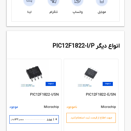
موبایل
واتساپ
تلگرام
ایتا
انواع دیگر PIC12F1822-I/P
Original
Original
PIC12F1822-I/SN
PIC12F1822-E/SN
Microchip
ناموجود
Microchip
موجود
جهت اطلاع از قیمت،‌ ثبت استعلام کنید.
+ 1 عدد
136,000
تومان