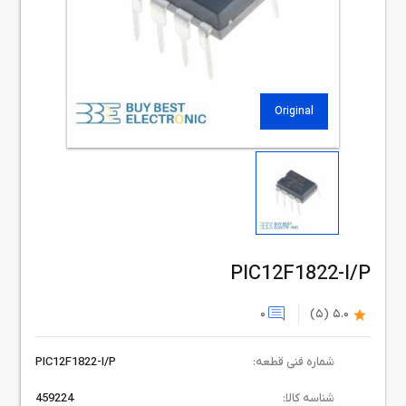
Original
PIC12F1822-I/P
0
(5)
5.0
شماره فنی قطعه:
PIC12F1822-I/P
شناسه کالا:
459224