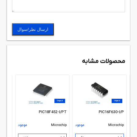
ارسال نظر/سوال
محصولات مشابه
Original
A-I/P
rochip
Original
Original
+ 1 عدد
PIC18F452-I/PT
PIC16F630-I/P
ود
Microchip
موجود
Microchip
موجود