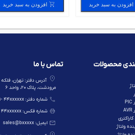
افزودن به سبد خرید
افزودن به سبد خرید
ندی محصولات
تماس با ما
آدرس دفتر: تهران، فلکه 
تاژ
مرودشت، پلاک 20، واحد 6
شماره دفتر:
44xxxxxx
1-
P
A
شماره فکس:
44xxxxxx
-
اراکتری
ایمیل:
sales@bxxxxx
[
نده ولتاژ
ده ولتاژ