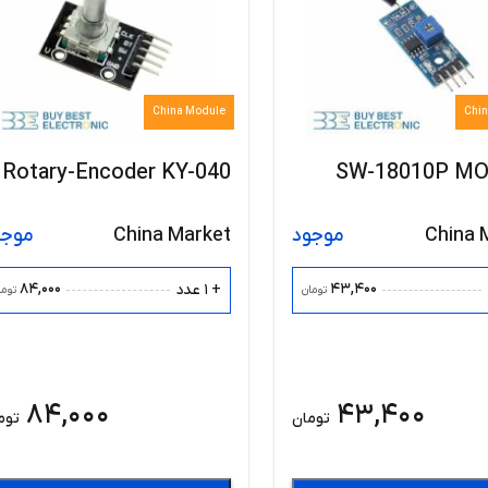
China Module
Chi
Rotary-Encoder KY-040
SW-18010P M
China 
موجود
China Market
موجو
84,000
43,400
+ 1 عدد
تومان
توما
84,000
43,400
تومان
توم