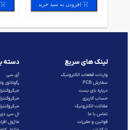
رید
افزودن به سبد خرید
لینک های سریع
دسته ب
واردات قطعات الکترونیک
آی سی
سفارش PCB
رگولاتور ول
درباره بای بست
میکروکنترلر
حساب کاربری
میکروکنترلر IC
مقالات الکترونیک
میکروکنترلر VR
تماس با ما
ال سی دی ک
قوانین و مقررات
ماژول افزای
شکایات
ماژول کاهن