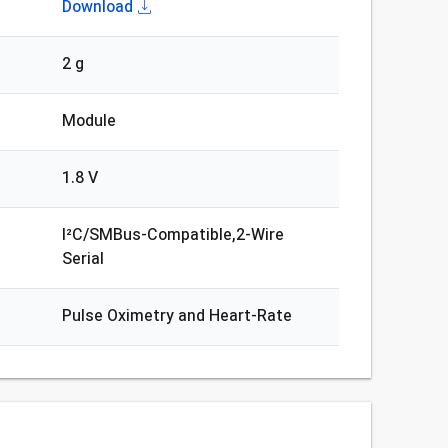
Download
2 g
Module
1.8 V
I²C/SMBus-Compatible,2-Wire
Serial
Pulse Oximetry and Heart-Rate