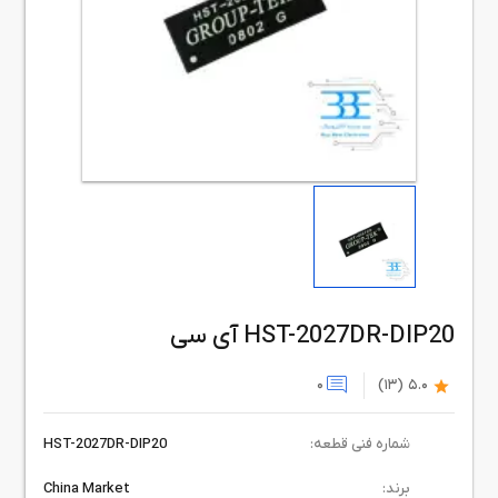
آی سی HST-2027DR-DIP20
0
(13)
5.0
شماره فنی قطعه:
HST-2027DR-DIP20
برند:
China Market