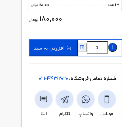
180,000
+ 1 عدد
تومان
180,000
تومان
افزودن به سبد
شماره تماس فروشگاه:
44292020-021
موبایل
واتساپ
تلگرام
ایتا