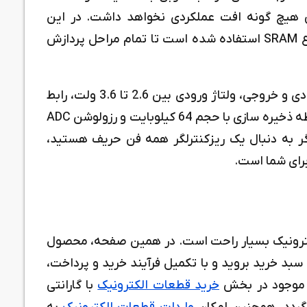
ی هیچ گونه افت عملکردی نخواهد داشت. در این
محصول از یک حافظه رم 20 کیلوبایتی و از نوع SRAM استفاده شده است تا تمام مراحل پردازش
دارای 37 عدد ورودی و خروجی، ولتاژ ورودی بین 2.6 تا 3.6 ولت، رابط
های سریالی USB، UART، SPI، I2C، CAN، حافظه ذخیره سازی با حجم 64 کیلوبایت و رزولوشن ADC
گر به دنبال یک ریزکنترلگر همه فن حریف هستید،
ترونیک بسیار راحت است. در همین صفحه، محصول
سبد خرید بروید و با تکمیل فرآیند خرید و پرداخت،
 موجود در بخش
خرید قطعات الکترونیک
با گارانتی