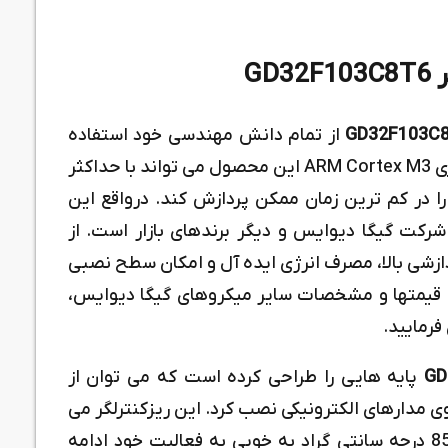
GD
GD32F103C
از تمام دانش مهندسی خود استفاده
کرده است. دقیقا به همین خاطر، پردازنده مرکزی ARM Cortex M3 این محصول می تواند با حداکثر
ورودی را در کم ترین زمان ممکن پردازش کند. درواقع این
 شرکت گیگا دیوایس و دیگر برندهای بازار است. از
زشی بالا، مصرف انرژی ایده آل و امکان سطح نصبی
 قیمتها و مشخصات سایر میکروهای گیگا دیوایس،
رمایید.
GD
پایه هایی را طراحی کرده است که می توان از
 آن ها محصول را به صورت SMD/SMT روی مدارهای الکترونیکی نصب کرد. این ریزکنترلگر می
تواند در محدوده عملیاتی منفی 40 تا مثبت 85 درجه سانتی گراد به خوبی به فعالیت خود ادامه