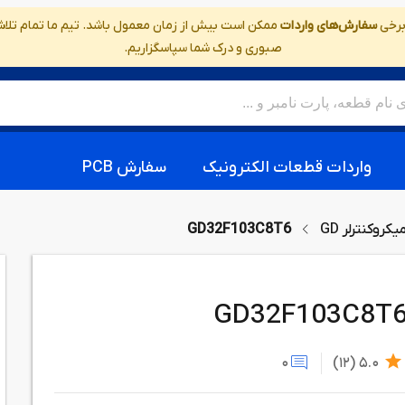
 برخی
سفارش‌های واردات
ممکن است بیش از زمان معمول باشد. تیم ما تمام تلاش خ
صبوری و درک شما سپاسگزاریم.
واردات قطعات الکترونیک
سفارش PCB
یکروکنترلر GD
GD32F103C8T6
GD32F103C8T
0
(12)
5.0