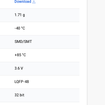
Download
1.71 g
-40 °C
SMD/SMT
+85 °C
3.6 V
LQFP-48
32 bit