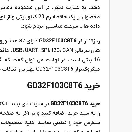
دهد. به عبارت دیگر، در این محدوده دمای
داده ها با سرعت مناسبی انجام شود.
ریزکنترلگر
GD32F103C8T6
16 بیتی است. در نهایت می توان گفت که ا
میکروکنترلر GD32F103C8T6 بهترین انتخاب برای شما است.
خرید GD32F103C8T6
خرید GD32F103C8T6
در سایت بای بست الک
را به سبد خرید اضافه کنید و در آخر به صفحه 
سفارش خود را قطعی نمایید. کلیه محصولات