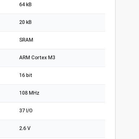
64 kB
20 kB
SRAM
ARM Cortex M3
16 bit
108 MHz
37 I/O
2.6 V