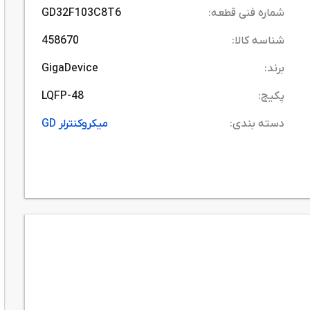
شماره فنی قطعه:
GD32F103C8T6
شناسه کالا:
458670
برند:
GigaDevice
پکیج:
LQFP-48
دسته بندی:
میکروکنترلر GD