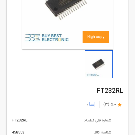
High copy
FT232RL
0
(3)
5.0
شماره فنی قطعه:
FT232RL
شناسه کالا:
458553