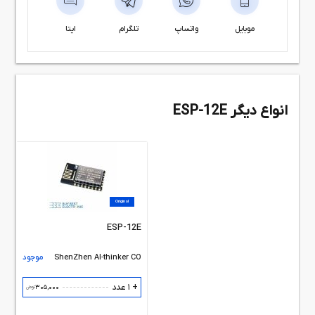
موبایل
واتساپ
تلگرام
ایتا
انواع دیگر ESP-12E
Original
ESP-12E
ShenZhen AI-thinker CO
موجود
+ 1 عدد
305,000
تومان