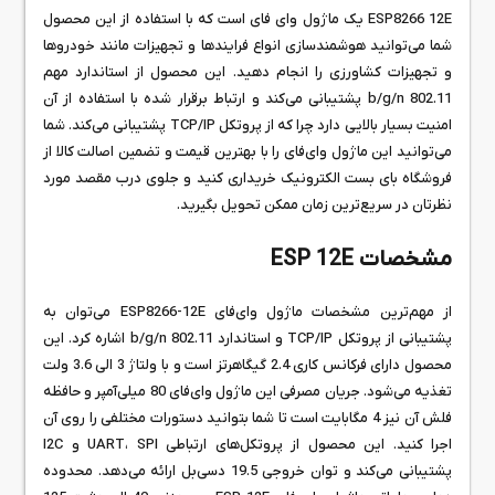
ESP8266 12E یک ماژول وای فای است که با استفاده از این محصول
شما می‌توانید هوشمندسازی انواع فرایندها و تجهیزات مانند خودروها
و تجهیزات کشاورزی را انجام دهید. این محصول از استاندارد مهم
802.11 b/g/n پشتیبانی می‌کند و ارتباط برقرار شده با استفاده از آن
امنیت بسیار بالایی دارد چرا که از پروتکل TCP/IP پشتیبانی می‌کند. شما
می‌توانید این ماژول وای‌فای را با بهترین قیمت و تضمین اصالت کالا از
فروشگاه بای بست الکترونیک خریداری کنید و جلوی درب مقصد مورد
نظرتان در سریع‌ترین زمان ممکن تحویل بگیرید.
مشخصات ESP 12E
از مهم‌ترین مشخصات ماژول وای‌فای ESP8266-12E می‌توان به
پشتیبانی از پروتکل TCP/IP و استاندارد 802.11 b/g/n اشاره کرد. این
محصول دارای فرکانس کاری 2.4 گیگاهرتز است و با ولتاژ 3 الی 3.6 ولت
تغذیه می‌شود. جریان مصرفی این ماژول وای‌فای 80 میلی‌آمپر و حافظه
فلش آن نیز 4 مگابایت است تا شما بتوانید دستورات مختلفی را روی آن
اجرا کنید. این محصول از پروتکل‌های ارتباطی UART، SPI و I2C
پشتیبانی می‌کند و توان خروجی 19.5 دسی‌بل ارائه می‌دهد. محدوده