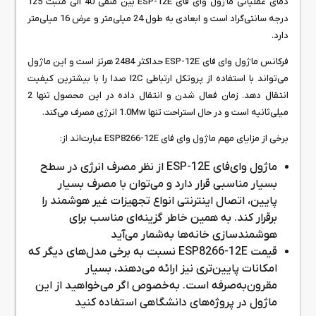
دمای عملیاتی ماژول وای فای ESP-12E بین منفی 40 الی مثبت 125
درجه سانتی‌گراد است و ابعادی به طول 24 میلی‌متر و عرض 16 میلی‌متر
دارد.
فرکانس ماژول وای فای ESP-12E حداکثر 2484 هرتز است و این ماژول
می‌تواند با استفاده از پروتکل ارتباطی I2C صدا را با بیشترین کیفیت
انتقال دهد. زمان فعال شدن و انتقال داده در این محصول تنها 2
میلی‌ثانیه است و در حال استراحت تنها 1.0Mw انرژی مصرف می‌کند.
برخی از مزایای مهم ماژول وای فای ESP8266-12E عبارت‌اند از:
ماژول وای‌فای ESP-12E از نظر مصرف انرژی در سطح
بسیار مناسبی قرار دارد و می‌توان با مصرف بسیار
پایین، اتصال اینترنتی انواع تجهیزات غیر هوشمند را
برقرار کند. به همین خاطر گزینه‌ای مناسب برای
هوشمندسازی خانه‌ها به‌شمار می‌آید
قیمت ESP8266-12E نسبت به برخی مدل‌های دیگر که
امکانات پایین‌تری نیز ارائه می‌دهند، بسیار
مقرون‌به‌صرفه است. به‌خصوص اگر می‌خواهید از این
ماژول در پروژه‌های دانشگاهی استفاده کنید