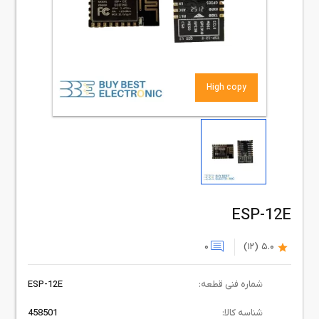
High copy
ESP-12E
0
(12)
5.0
شماره فنی قطعه:
ESP-12E
شناسه کالا:
458501