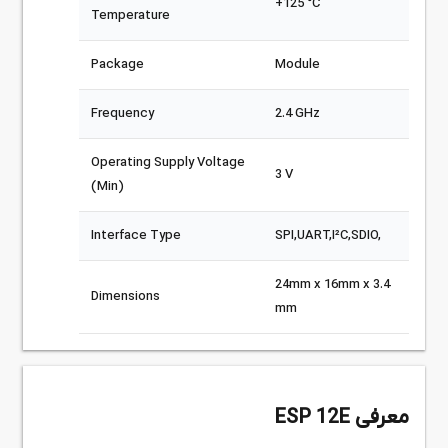
+125 °C
Temperature
Package
Module
Frequency
2.4 GHz
Operating Supply Voltage
3 V
(Min)
Interface Type
SPI,UART,I²C,SDIO,
24mm x 16mm x 3.4
Dimensions
mm
معرفی ESP 12E