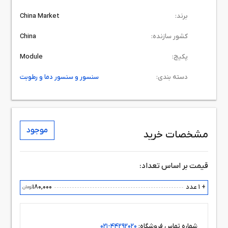
برند:
China Market
کشور سازنده:
China
پکیج:
Module
دسته بندی:
سنسور و سنسور دما و رطوبت
موجود
مشخصات خرید
قیمت بر اساس تعداد:
+ 1 عدد
180,000
تومان
شماره تماس فروشگاه:
44292020-021