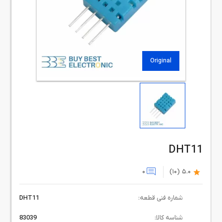
Original
DHT11
0
(10)
5.0
شماره فنی قطعه:
DHT11
شناسه کالا:
83039