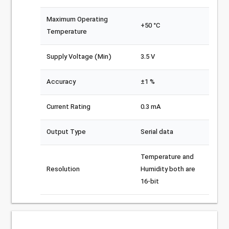
Maximum Operating
+50 °C
Temperature
Supply Voltage (Min)
3.5 V
Accuracy
±1 %
Current Rating
0.3 mA
Output Type
Serial data
Temperature and
Resolution
Humidity both are
16-bit