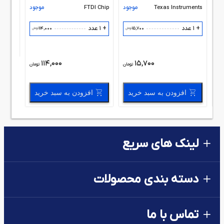
ود
Texas Instruments
موجود
FTDI Chip
موجود
+ 1 عدد
+ 1 عدد
114,000
15,700
مان
تومان
تومان
114,000
15,700
مان
تومان
تومان
افزودن به سبد خرید
افزودن به سبد خرید
لینک های سریع
دسته بندی محصولات
تماس با ما