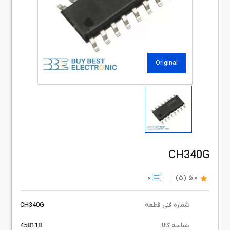
Original
CH340G
0
(5)
5.0
شماره فنی قطعه:
CH340G
شناسه کالا:
458118