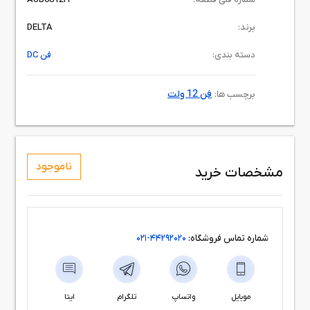
برند:
DELTA
دسته بندی:
فن DC
فن 12 ولت
برچسب ها:
ناموجود
مشخصات خرید
شماره تماس فروشگاه:
44292020-021
موبایل
واتساپ
تلگرام
ایتا