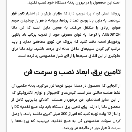
است این محصول را در بیرون بدنه دستگاه خود نصب نکنید.
پروانه اصلی فن 7 پره موربی دارد که مزایای بزرگی را در اختیار کاربر قرار
می‌دهد. به دلیل بالا بودن تعداد پره‌ها، پروانه با هر بار چرخیدن حجم
هوای زیادی را متتقل می‌کند. به همین دلیل است که فن دلتا
AUB0812H با توجه به توان مصرفی خود از قدرت پرتاب باد بالایی
برخوردار است. دقت کنید که پروانه فن توری محافظی ندارد و باید
مراقب گیر کردن سیم‌های داخل بدنه لای پره‌ها باشید. برند دلتا برای
جلوگیری از این اتفاق، سیم‌ها را از لای شیار مخصوصی رد کرده است.
تامین برق، ابعاد نصب و سرعت فن
از آنجایی که محصول در دسته مینی فن‌ها قرار می‌گیرد، بدنه مکعبی آن
فقط هشت سانتی متر است. کیس‌های کامپیوتر و لوازم الکترونیکی که
از این سایز استاندارد فن برخوردار هستند، آمادگی پذیرایی کامل از
محصول دلتا را دارند. برای تامین برق دستگاه باید یک منبع تغذیه DC با
والتاژ 12 ولت تهیه کنید که آمپراژ 300 میلی آمپری داشته باشد. با وصل
کردن سوکت مخصوص فن به منبع تغذیه، می‌بینید که پروانه‌ها با
سرعت 3 هزار دور در دقیقه می‌چرخند.