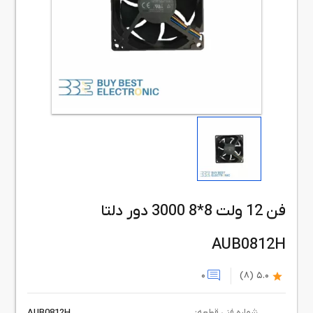
فن 12 ولت 8*8 3000 دور دلتا
AUB0812H
0
(8)
5.0
شماره فنی قطعه:
AUB0812H