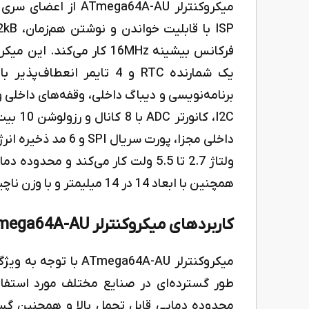
I2C، کا
داخلی مجزا، پورت سر
همچنین با ابعاد 14 در 14 میلیمتر و با وزن ناچیز 860 میلی‌گرم به بازار عرضه می‌شود.
کاربردهای میکروکنترلر ATmega64A-AU
میکروکنترلر ega64A-AU
طور گسترده‌ای در صنایع مختلف مورد استفاده
محدوده دمایی قابل تحمل بالا و همچنین گست