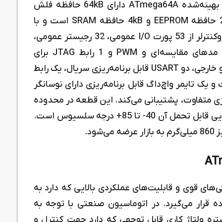
میکروکنترلر ATmega64A-AU از اعضای سری بهینه‌شده ATmega64A دارای 64kB حافظه فلش
ISP با قابلیت خواندن و نوشتن هم‌زمان، 2kB حافظه EEPROM و 4kB حافظه SRAM است و با
فرکانس بیشینه 16MHz کار می‌کند. این میکروکنترلر از 53 پورت I/O عمومی، 32 رجیستر عمومی،
یک شمارنده RTC و 4 تایمر انعطاف‌پذیر با مدهای مقایسه‌ای و PWM و 1 رابط JTAG برای
برنامه‌نویسی و دیباگ داخلی، وقفه‌های داخلی و خارجی، دو USART قابل برنامه‌ریزی سریال، یک رابط
نورتر ADC با 8 کانال و رزولوشن 10 بیت و یک تایمر واچ‌داگ قابل برنامه‌ریزی دارای نوسانگر
یال SPI و 6 مد ذخیره انرژی متفاوت، پشتیبانی می‌کند. این قطعه در محدوده
ولتاژ 2.7 تا 5.5 ولت کار می‌کند و محدوده دمایی قابل تحمل آن 40- تا 85+ درجه سلسیوس است.
ATm با توجه به ویژگی‌های قوی و قابلیت‌های عملکردی بالایی که دارد به
 قرار می‌گیرد. در اتوماسیون صنعتی با توجه به
ره ولتاژ کاری قابل توجهی که دارد جهت کنترل و