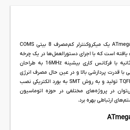
میکروکنترلر ATmega64A-AU از خانواده ATmega64 یک میکروکنترلر کم‌مصرف 8 بیتی COMS
ه مبتنی‌بر معماری AVR RISC ارتقاء یافته است که با اجرای دستورالعمل‌ها در یک چرخه
کلاک با سرعت 16 میلیون دستورالعمل در ثانیه با فرکانس کاری بیشینه 16MHz به طراحان
 با قدرت پردازشی بالا و در عین حال مصرف انرژی
بهینه توسعه دهند. این قطعه در پکیج TQFP-64 تولید و به روش SMT به بورد الکتریکی نصب
د. از میکروکنترلر ATmega64A-AU می‌توان در پروژه‌های مختلفی در حوزه اتوماسیون
‌های ارتباطی بهره برد.