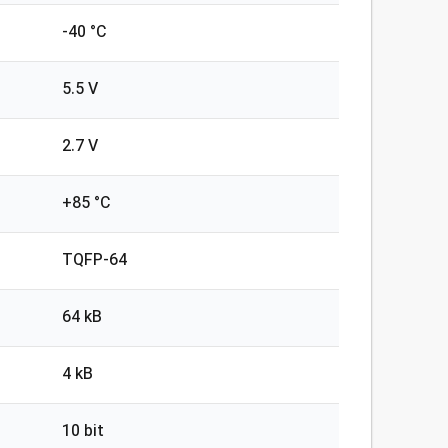
-40 °C
5.5 V
2.7 V
+85 °C
TQFP-64
64 kB
4 kB
10 bit