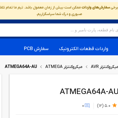
 برخی
سفارش‌های واردات
ممکن است بیش از زمان معمول باشد. تیم ما تمام تلاش خ
صبوری و درک شما سپاسگزاریم.
واردات قطعات الکترونیک
سفارش PCB
یکروکنترلر AVR
میکروکنترلر ATMEGA
ATMEGA64A-AU
ATMEGA64A-A
0
(12)
5.0