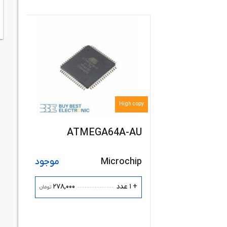
High copy
ATMEGA64A-AU
Microchip
موجود
278,000
+ 1 عدد
تومان