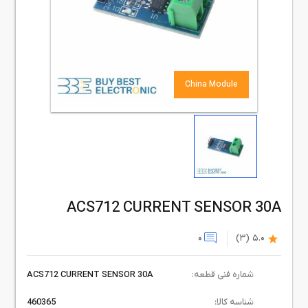
China Module
ACS712 CURRENT SENSOR 30A
0
(3)
5.0
شماره فنی قطعه:
ACS712 CURRENT SENSOR 30A
شناسه کالا:
460365