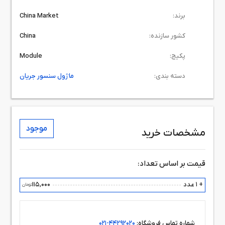
برند:
China Market
کشور سازنده:
China
پکیج:
Module
دسته بندی:
ماژول سنسور جریان
موجود
مشخصات خرید
قیمت بر اساس تعداد:
+ 1 عدد
115,000
تومان
شماره تماس فروشگاه:
44292020-021