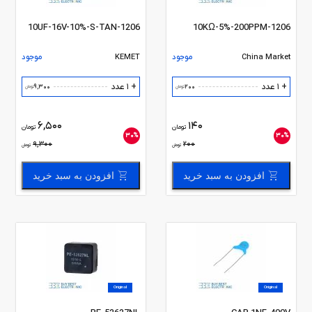
10UF-16V-10%-S-TAN-1206
10KΩ-5%-200PPM-1206
China Market
موجود
KEMET
موجود
+ 1 عدد
+ 1 عدد
9,300
200
تومان
تومان
6,500
140
تومان
تومان
30%
30%
9,300
200
تومان
تومان
افزودن به سبد خرید
افزودن به سبد خرید
Original
Original